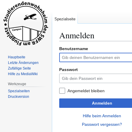
Spezialseite
Anmelden
Benutzername
Zur
Zur
Navigation
Suche
Hauptseite
springen
springen
Letzte Änderungen
Zufällige Seite
Passwort
Hilfe zu MediaWiki
Werkzeuge
Angemeldet bleiben
Spezialseiten
Druckversion
Anmelden
Hilfe beim Anmelden
Passwort vergessen?