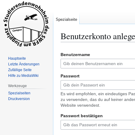
Spezialseite
Benutzerkonto anleg
Zur
Zur
Benutzername
Navigation
Suche
Hauptseite
springen
springen
Letzte Änderungen
Zufällige Seite
Hilfe zu MediaWiki
Passwort
Werkzeuge
Spezialseiten
Es wird empfohlen, ein eindeutiges Pa
Druckversion
zu verwenden, das du auf keiner ande
Website verwendest.
Passwort bestätigen