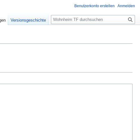
Benutzerkonto erstellen
Anmelden
S
igen
Versionsgeschichte
u
c
h
e