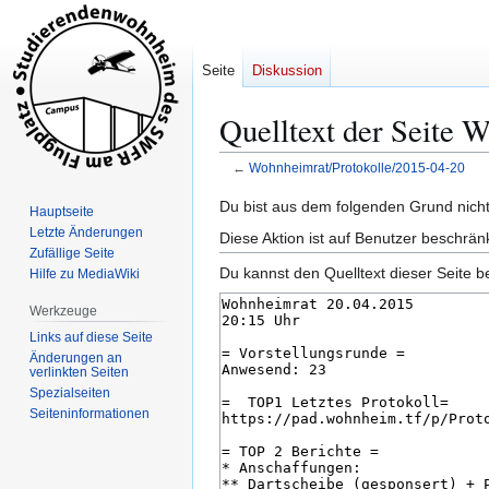
Seite
Diskussion
Quelltext der Seite 
←
Wohnheimrat/Protokolle/2015-04-20
Zur
Zur
Du bist aus dem folgenden Grund nicht 
Hauptseite
Navigation
Suche
Letzte Änderungen
Diese Aktion ist auf Benutzer beschrän
springen
springen
Zufällige Seite
Du kannst den Quelltext dieser Seite b
Hilfe zu MediaWiki
Werkzeuge
Links auf diese Seite
Änderungen an
verlinkten Seiten
Spezialseiten
Seiten­­informationen