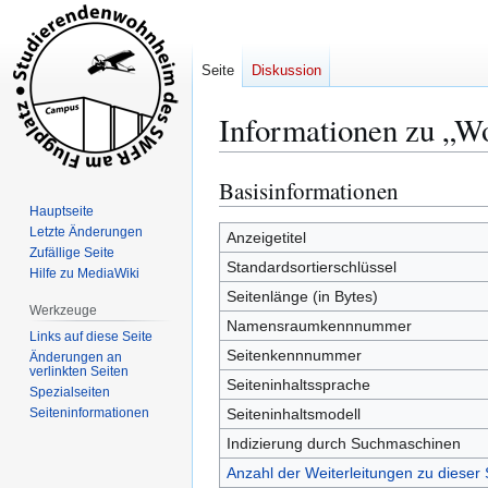
Seite
Diskussion
Informationen zu „W
Basisinformationen
Zur
Zur
Navigation
Suche
Hauptseite
Letzte Änderungen
springen
springen
Anzeigetitel
Zufällige Seite
Standardsortierschlüssel
Hilfe zu MediaWiki
Seitenlänge (in Bytes)
Werkzeuge
Namensraumkennnummer
Links auf diese Seite
Seitenkennnummer
Änderungen an
verlinkten Seiten
Seiteninhaltssprache
Spezialseiten
Seiten­­informationen
Seiteninhaltsmodell
Indizierung durch Suchmaschinen
Anzahl der Weiterleitungen zu dieser 