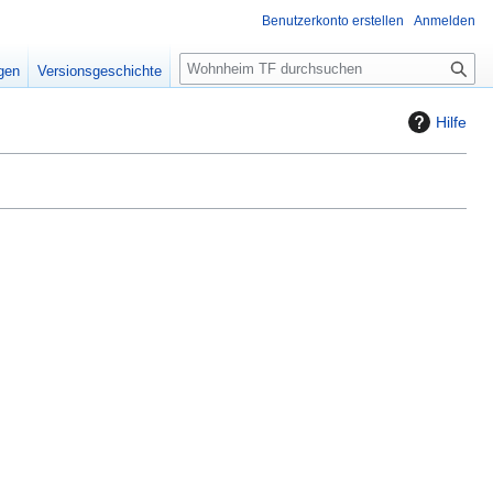
Benutzerkonto erstellen
Anmelden
S
igen
Versionsgeschichte
u
c
Hilfe
h
e