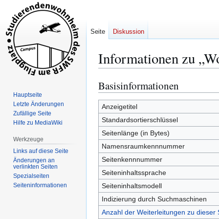
Seite
Diskussion
Informationen zu „W
Basisinformationen
Zur
Zur
Navigation
Suche
Hauptseite
Letzte Änderungen
springen
springen
Anzeigetitel
Zufällige Seite
Standardsortierschlüssel
Hilfe zu MediaWiki
Seitenlänge (in Bytes)
Werkzeuge
Namensraumkennnummer
Links auf diese Seite
Seitenkennnummer
Änderungen an
verlinkten Seiten
Seiteninhaltssprache
Spezialseiten
Seiten­­informationen
Seiteninhaltsmodell
Indizierung durch Suchmaschinen
Anzahl der Weiterleitungen zu dieser 