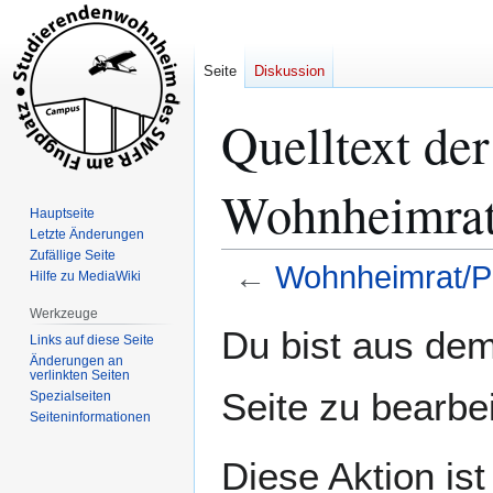
Seite
Diskussion
Quelltext der
Wohnheimrat
Hauptseite
Letzte Änderungen
Zufällige Seite
←
Wohnheimrat/Pr
Hilfe zu MediaWiki
Werkzeuge
Zur
Zur
Du bist aus dem
Links auf diese Seite
Navigation
Suche
Änderungen an
springen
springen
verlinkten Seiten
Seite zu bearbe
Spezialseiten
Seiten­­informationen
Diese Aktion is