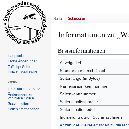
Seite
Diskussion
Informationen zu „W
Basisinformationen
Zur
Zur
Navigation
Suche
Hauptseite
Letzte Änderungen
springen
springen
Anzeigetitel
Zufällige Seite
Standardsortierschlüssel
Hilfe zu MediaWiki
Seitenlänge (in Bytes)
Werkzeuge
Namensraumkennnummer
Links auf diese Seite
Seitenkennnummer
Änderungen an
verlinkten Seiten
Seiteninhaltssprache
Spezialseiten
Seiten­­informationen
Seiteninhaltsmodell
Indizierung durch Suchmaschinen
Anzahl der Weiterleitungen zu dieser 